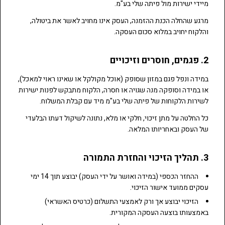
מיידי ישירות מול פיתה שלי בע"מ.
מרגע שהחלה הכנת ההזמנה, העסק אינו מחויב לאשר את ביטולה,
והלקוח יחויב במלוא סכום העסקה.
2. פגמים, חוסרים וזיכויים
במידה ונפל פגם במזון שסופק (אוכל מקולקל או שאינו ראוי למאכל),
או במידה וסופקה מנה שגויה או חסרה, הלקוח מתבקש לפנות ישירות
לשירות הלקוחות של פיתה שלי בע"מ מיד עם קבלת המשלוח.
כל החלטה על מתן זיכוי, חלקי או מלא, נתונה לשיקול דעתו הבלעדי
של העסק ובאחריותו המלאה.
3. תהליך הזיכוי והחזרת התמורה
ההחזר הכספי (במידה ואושר על ידי העסק) יבוצע תוך 14 ימי
עסקים ממועד אישור הזיכוי.
א-
א+
הקטנה
הגדלה
0
הזיכוי יבוצע אך ורק לאמצעי התשלום (כרטיס האשראי)
באמצעותו בוצעה העסקה המקורית.