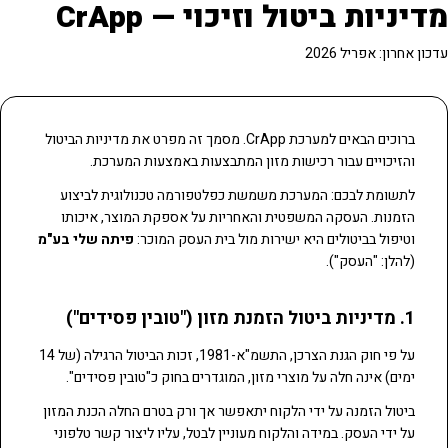
מדיניות ביטול וזיכוי — CrApp
עדכון אחרון: אפריל 2026
ברוכים הבאים למערכת CrApp. מסמך זה מפרט את מדיניות הביטול
והזיכויים עבור רכישות מזון המתבצעות באמצעות המערכת.
לתשומת לבכם: המערכת משמשת כפלטפורמה טכנולוגית לביצוע
הזמנות. העסקה המשפטית והאחריות על אספקת המוצר, איכותו
וטיפול בביטולים היא ישירות מול בית העסק המוכר:
פיתה שלי בע"מ
(להלן: "העסק").
1. מדיניות ביטול הזמנת מזון ("טובין פסידים")
על פי חוק הגנת הצרכן, התשמ"א-1981, זכות הביטול הרגילה (של 14
ימים) אינה חלה על מוצרי מזון, המוגדרים בחוק כ"טובין פסידים".
ביטול הזמנה על ידי הלקוח יתאפשר אך ורק בטרם החלה הכנת המזון
על ידי העסק. במידה והלקוח מעוניין לבטל, עליו ליצור קשר טלפוני