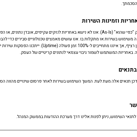
הסכמתך.
השירות מסופק "כפי שהוא" (As-Is). אנו לא נישא באחריות לנזקים עקיפים, אובדן נתונים,
 משימוש בשירות או מתקלות בו. אנו עושים מאמצים טכנולוגיים סבירים כדי להבט
המערכת באופן רציף, אך איננו מתחייבים ל-100% זמן פעולה (Uptime). י
. באחריות המשתמש לשמור גיבוי עצמאי לנתונים קריטיים של העסק.
דכן תנאים אלה מעת לעת. המשך השימוש בשירות לאחר פרסום שינויים מהווה הס
לתנאי השימוש, ניתן לפנות אלינו דרך מערכת ההודעות בממשק המנהל.