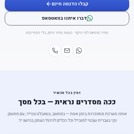
קבלו הדגמה חינם
דברו איתנו בוואטסאפ
מחיר מותאם לפי היקף · הצעת מחיר חינם, בלי התחייבות
קישורי רשתות חברתיות יתווספו בקרוב
זמין בכל מכשיר
ככה מסדרים נראית — בכל מסך
אותה מערכת מסונכרנת בזמן אמת — במחשב, בטאבלט ובנייד, עם ממשק
נקי בעברית שבנוי למובייל וכל הכלים לניהול העסק בהישג יד.